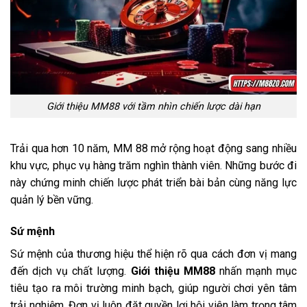
Giới thiệu MM88 với tầm nhìn chiến lược dài hạn
Trải qua hơn 10 năm, MM 88 mở rộng hoạt động sang nhiều
khu vực, phục vụ hàng trăm nghìn thành viên. Những bước đi
này chứng minh chiến lược phát triển bài bản cùng năng lực
quản lý bền vững.
Sứ mệnh
Sứ mệnh của thương hiệu thể hiện rõ qua cách đơn vị mang
đến dịch vụ chất lượng.
Giới thiệu MM88
nhấn mạnh mục
tiêu tạo ra môi trường minh bạch, giúp người chơi yên tâm
trải nghiệm. Đơn vị luôn đặt quyền lợi hội viên làm trọng tâm