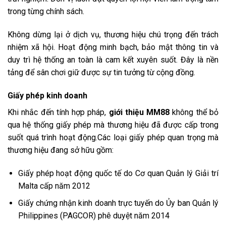
trong từng chính sách.
Không dừng lại ở dịch vụ, thương hiệu chú trọng đến trách
nhiệm xã hội. Hoạt động minh bạch, bảo mật thông tin và
duy trì hệ thống an toàn là cam kết xuyên suốt. Đây là nền
tảng để sân chơi giữ được sự tin tưởng từ cộng đồng.
Giấy phép kinh doanh
Khi nhắc đến tính hợp pháp,
giới thiệu MM88
không thể bỏ
qua hệ thống giấy phép mà thương hiệu đã được cấp trong
suốt quá trình hoạt động.Các loại giấy phép quan trọng mà
thương hiệu đang sở hữu gồm:
Giấy phép hoạt động quốc tế do Cơ quan Quản lý Giải trí
Malta cấp năm 2012
Giấy chứng nhận kinh doanh trực tuyến do Ủy ban Quản lý
Philippines (PAGCOR) phê duyệt năm 2014