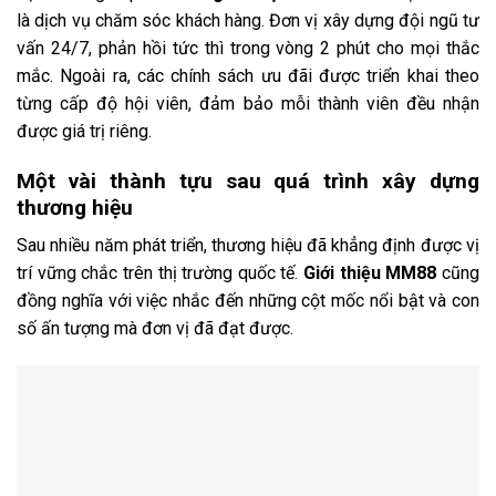
là dịch vụ chăm sóc khách hàng. Đơn vị xây dựng đội ngũ tư
vấn 24/7, phản hồi tức thì trong vòng 2 phút cho mọi thắc
mắc. Ngoài ra, các chính sách ưu đãi được triển khai theo
từng cấp độ hội viên, đảm bảo mỗi thành viên đều nhận
được giá trị riêng.
Một vài thành tựu sau quá trình xây dựng
thương hiệu
Sau nhiều năm phát triển, thương hiệu đã khẳng định được vị
trí vững chắc trên thị trường quốc tế.
Giới thiệu MM88
cũng
đồng nghĩa với việc nhắc đến những cột mốc nổi bật và con
số ấn tượng mà đơn vị đã đạt được.