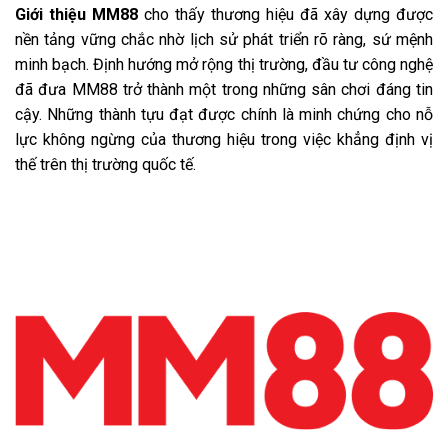
Giới thiệu MM88
cho thấy thương hiệu đã xây dựng được
nền tảng vững chắc nhờ lịch sử phát triển rõ ràng, sứ mệnh
minh bạch. Định hướng mở rộng thị trường, đầu tư công nghệ
đã đưa MM88 trở thành một trong những sân chơi đáng tin
cậy. Những thành tựu đạt được chính là minh chứng cho nỗ
lực không ngừng của thương hiệu trong việc khẳng định vị
thế trên thị trường quốc tế.